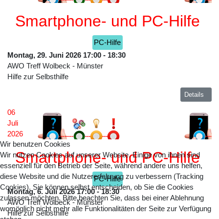
Smartphone- und PC-Hilfe
PC-Hilfe
Montag, 29. Juni 2026
17:00
-
18:30
AWO Treff Wolbeck
-
Münster
Hilfe zur Selbsthilfe
Details
06
Juli
2026
Wir benutzen Cookies
Smartphone- und PC-Hilfe
Wir nutzen Cookies auf unserer Website. Einige von ihnen sind
essenziell für den Betrieb der Seite, während andere uns helfen,
diese Website und die Nutzererfahrung zu verbessern (Tracking
PC-Hilfe
Cookies). Sie können selbst entscheiden, ob Sie die Cookies
Montag, 6. Juli 2026
17:00
-
18:30
zulassen möchten. Bitte beachten Sie, dass bei einer Ablehnung
AWO Treff Wolbeck
-
Münster
womöglich nicht mehr alle Funktionalitäten der Seite zur Verfügung
Hilfe zur Selbsthilfe