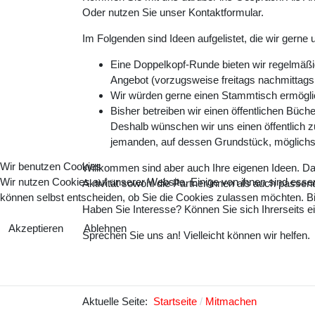
Oder nutzen Sie unser Kontaktformular.
Im Folgenden sind Ideen aufgelistet, die wir gerne
Eine Doppelkopf-Runde bieten wir regelmäß
Angebot (vorzugsweise freitags nachmittag
Wir würden gerne einen Stammtisch ermöglich
Bisher betreiben wir einen öffentlichen Büche
Deshalb wünschen wir uns einen öffentlich z
jemanden, auf dessen Grundstück, möglichst 
Wir benutzen Cookies
Willkommen sind aber auch Ihre eigenen Ideen. Das
Wir nutzen Cookies auf unserer Website. Einige von ihnen sind essen
Aktivität sowohl die Partner/innen als auch passe
können selbst entscheiden, ob Sie die Cookies zulassen möchten. Bit
Haben Sie Interesse? Können Sie sich Ihrerseits e
Akzeptieren
Ablehnen
Sprechen Sie uns an! Vielleicht können wir helfen.
Aktuelle Seite:
Startseite
Mitmachen