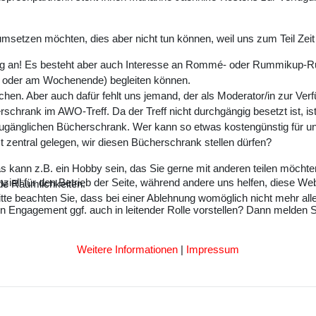
 umsetzen möchten, dies aber nicht tun können, weil uns zum Teil Ze
ig an! Es besteht aber auch Interesse an Rommé- oder Rummikup-R
s oder am Wochenende) begleiten können.
en. Aber auch dafür fehlt uns jemand, der als Moderator/in zur Verf
rschrank im AWO-Treff. Da der Treff nicht durchgängig besetzt ist, is
ugänglichen Bücherschrank. Wer kann so etwas kostengünstig für uns
zentral gelegen, wir diesen Bücherschrank stellen dürfen?
 kann z.B. ein Hobby sein, das Sie gerne mit anderen teilen möchten
ziell für den Betrieb der Seite, während andere uns helfen, diese We
nde Räumlichkeiten.
te beachten Sie, dass bei einer Ablehnung womöglich nicht mehr alle 
in Engagement ggf. auch in leitender Rolle vorstellen? Dann melden S
Weitere Informationen
|
Impressum